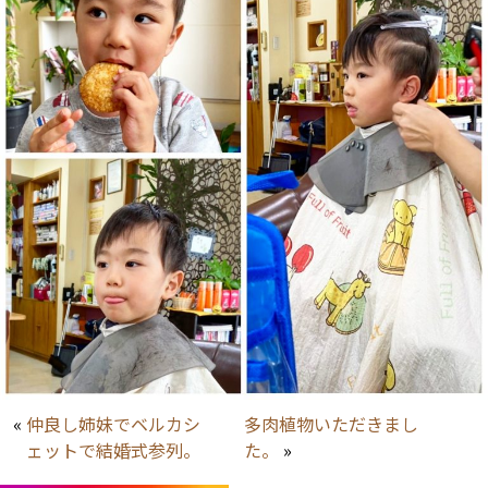
«
仲良し姉妹でベルカシ
多肉植物いただきまし
ェットで結婚式参列。
た。
»