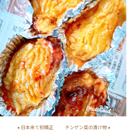
«
日本来て初矯正
チンゲン菜の漬け物
»