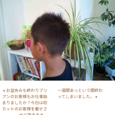
«
お盆休みも終わりブリ
一週間あっという間終わ
アンのお客様もお仕事始
ってしまいました。
»
まりましたか？今日は初
カットのお客様を載せさ
せて頂きます。