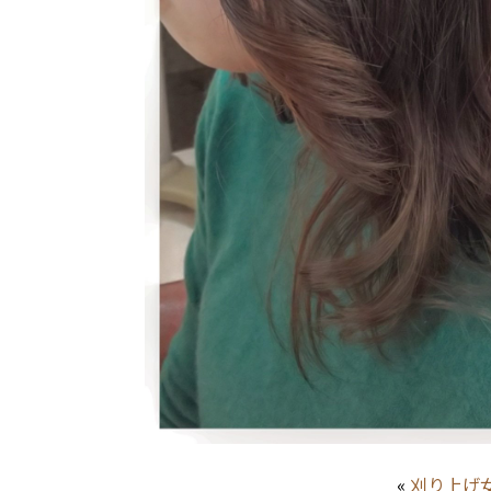
«
刈り上げ女