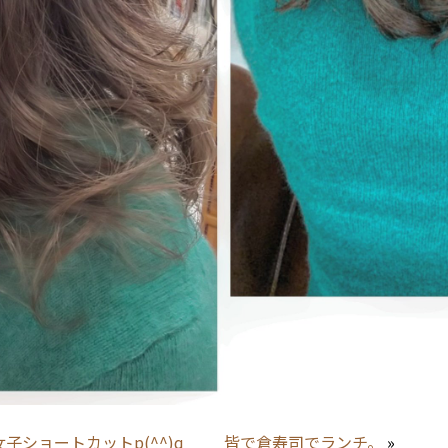
子ショートカットp(^^)q
皆で倉寿司でランチ。
»