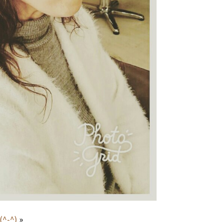
-^)
»