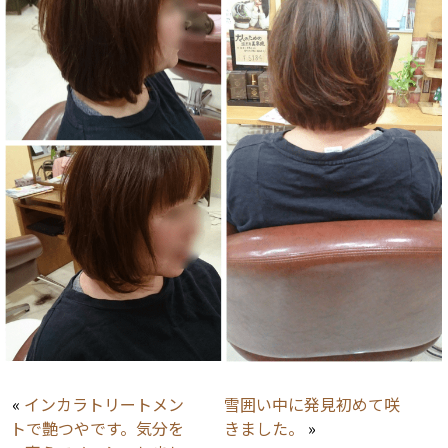
«
インカラトリートメン
雪囲い中に発見初めて咲
トで艶つやです。気分を
きました。
»