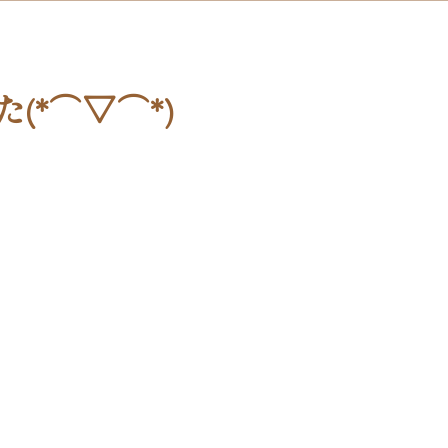
*⌒▽⌒*)